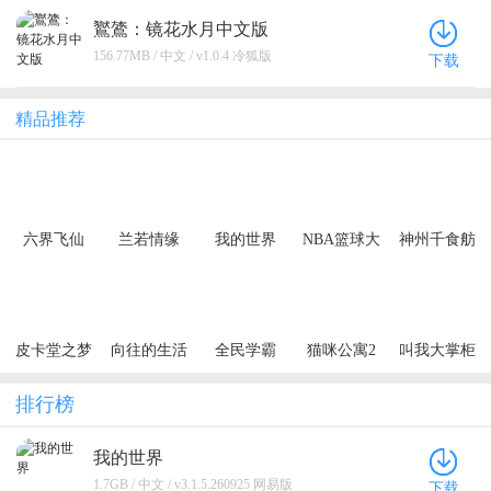
鸑鷟：镜花水月中文版
156.77MB / 中文 / v1.0.4 冷狐版
下载
精品推荐
六界飞仙
兰若情缘
我的世界
NBA篮球大
神州千食舫
（0.1折6480
（0.05折步
师
免费领）
步高升）
（买断券）
皮卡堂之梦
向往的生活
全民学霸
猫咪公寓2
叫我大掌柜
想起源
排行榜
我的世界
1.7GB / 中文 / v3.1.5.260925 网易版
下载