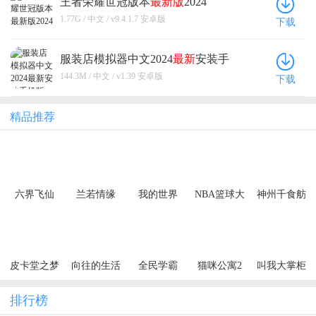
王者荣耀世冠版本
最新版
2024
1.77G / 中文 / v9.4.1.7 安卓版
下载
服装店模拟器中文2024
最新
安装手
机版
144.3M / 中文 / v1.39 安卓版
下载
精品推荐
六界飞仙
兰若情缘
我的世界
NBA篮球大
神州千食舫
（0.1折6480
（0.05折步
师
免费领）
步高升）
（买断券）
皮卡堂之梦
向往的生活
全民学霸
猫咪公寓2
叫我大掌柜
想起源
排行榜