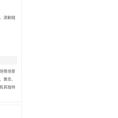
、清剿贼
场等场景
、黄忠、
有其独特