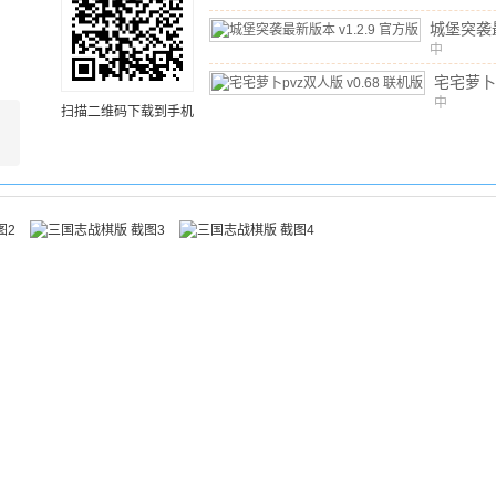
城堡突袭
中
v1.2.9
文
/
135.7
宅宅萝卜
版
中
v0.6
扫描二维码下载到手机
文
/
111.