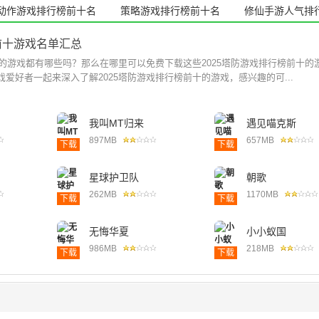
动作游戏排行榜前十名
策略游戏排行榜前十名
修仙手游人气排
前十游戏名单汇总
十的游戏都有哪些吗？那么在哪里可以免费下载这些2025塔防游戏排行榜前十的
爱好者一起来深入了解2025塔防游戏排行榜前十的游戏，感兴趣的可...
我叫MT归来
遇见喵克斯
897MB
657MB
下载
下载
星球护卫队
朝歌
262MB
1170MB
下载
下载
无悔华夏
小小蚁国
986MB
218MB
下载
下载