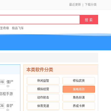
最近更新
|
下载分类
圣奇缘
极品飞车
本类软件分类
休闲益智
修仙武侠
僵尸
尖叫
中
模拟经营
策略塔防
文
/
105.35M
/
10.00
国际
启程手游
服
动作射击
角色扮演
 安卓版
(Zombie
1M
/
10.00
金铲
体育竞速
养成卡牌
Tsunami)
v4.7.0
铲之
中