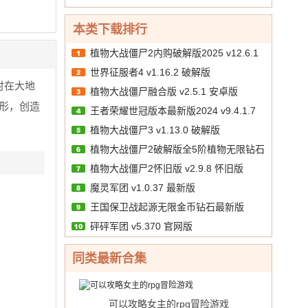
境突
中
v1.1
折免费
版
羽）
围）
10.00
文
/
bt版
送千
v1.3
本类下载排行
v1.1
抽）
GM
破解
v1 手
植物大战僵尸2内购破解版2025 v12.6.1
版
版
机版
世界征服者4 v1.16.2 破解版
破解版
时在大地
植物大战僵尸融合版 v2.5.1 安卓版
形，创造
王者荣耀世冠版本最新版2024 v9.4.1.7
植物大战僵尸3 v1.13.0 破解版
安卓版
植物大战僵尸2破解版全5阶植物无限钻石
植物大战僵尸2怀旧版 v2.9.8 怀旧版
v12.6.1 官方版
魔灵军团 v1.0.37 最新版
王国保卫战起源无限金币钻石最新版
砰砰军团 v5.370 官网版
v6.2.00 破解版
同类最新合集
可以攻略女主的rpg冒险游戏