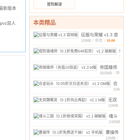
最新
文
/
90.18M
/
10.00
冒险解谜
战美
版
最新版本
测服
 官方版
最新
2M
/
10.00
本类精品
pvz双人
版
8 联机版
v16.7.7550570
99M
/
10.00
征服与荣耀 v1.3 官
正式
10.00
网版
10MB
/
中文
/
版
塔
防
338MB
/
中
镇
10.00
帝国雄师
文
/
魂
（充值10
300MB
/
中
师
10.00
文
/
倍返）
（0.1
合
v1.3 bt版
折
金
10MB
/
中
免
钻
10.00
无双
文
/
费
头
魏蜀
10MB
/
648
（0.05
中
吴
狂
折
10.00
文
魂斗
/
（0.1
欢）
次
三国
240MB
/
折风
v1.2
中
日
（0.1
云再
10.00
曹操传
文
/
破
送
折绝
起）
（0.1
10MB
/
解
关