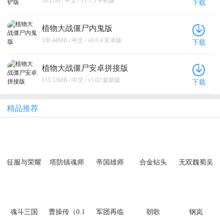
54.27M / 中文 / v1.1.5 手机版
下载
植物大战僵尸内鬼版
330.44MB / 中文 / v0.0.4 安卓版
下载
植物大战僵尸安卓拼接版
115.53MB / 中文 / v1.02 最新版
下载
精品推荐
征服与荣耀
塔防镇魂师
帝国雄师
合金钻头
无双魏蜀吴
（0.1折免费
（充值10倍
（0.05折次
（0.1折风云
648狂欢）
返）
日送关羽）
再起）
魂斗三国
曹操传（0.1
军团再临
朝歌
钢岚