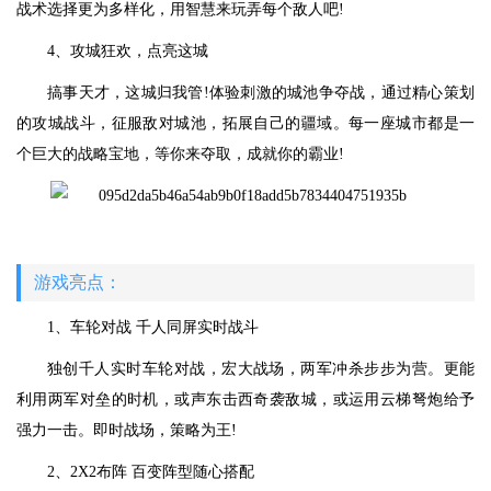
战术选择更为多样化，用智慧来玩弄每个敌人吧!
4、攻城狂欢，点亮这城
搞事天才，这城归我管!体验刺激的城池争夺战，通过精心策划
的攻城战斗，征服敌对城池，拓展自己的疆域。每一座城市都是一
个巨大的战略宝地，等你来夺取，成就你的霸业!
游戏亮点：
1、车轮对战 千人同屏实时战斗
独创千人实时车轮对战，宏大战场，两军冲杀步步为营。更能
利用两军对垒的时机，或声东击西奇袭敌城，或运用云梯弩炮给予
强力一击。即时战场，策略为王!
2、2X2布阵 百变阵型随心搭配