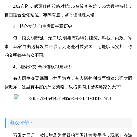
2X2布阵，颠覆传统策略对抗!75名传奇英雄，36大兵种特技，
自由组合变化站位。布阵有道，紫将也能胜大佬!
3、特色文明 自由发展书写历史
每一段文明都独一无二!文明拥有独特的建筑、科技、内政、军
事，玩家自由选择发展路线，无论是科技兴国，还是以武安邦，你
的文明都将与众不同!
4、地缘外交 合纵连横组建派系
有人因争夺要塞而与世界为敌，有人牺牲利益而组建出强大同
盟派系，这里有丰富的外交策略，纵横捭阖才是谋略家的天下!
游戏评价：
万乘之国是一款以埃及为背景的帝国经营类手游，玩家们在游