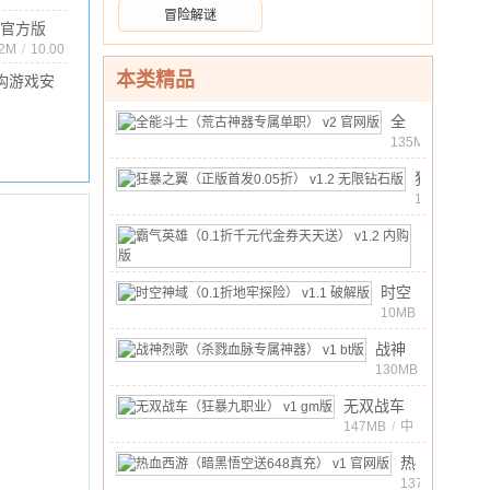
.53MB
/
10.00
冒险解谜
官方版
版
72M
/
10.00
本类精品
构游戏安
1.5.4 完整
.3M
/
10.00
全
能
135MB
/
中
斗
10.00
文
/
狂
士
暴
1MB
/
（荒
中
之
古
10.00
文
霸
/
翼
神
气
20MB
/
（正
器
中
英
版
10.00
时空
文
/
专
雄
首
神域
10MB
/
属
（0.1
中
发
（0.1
单
折
10.00
战神
文
/
0.05
折地
职）
千
烈歌
130MB
/
折）
牢探
v2
中
元
（杀
v1.2
险）
10.00
无双战车
文
官
/
代
戮血
无
v1.1
（狂暴九职
147MB
网
/
中
金
脉专
限
10.00
文
/
破解
业） v1
版
券
属神
热
钻
版
gm版
天
器）
血
137MB
石
/