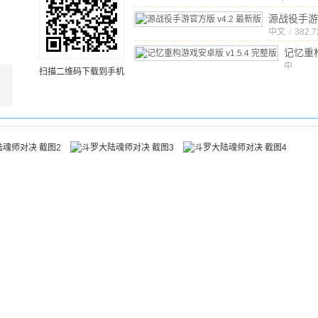
文
/
1560
源战役手游
中文
v4.2 最新
/
382.
记忆重
卓版
中
v
扫描二维码下载到手机
文
/
471
版