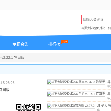
斗罗大陆魂师对决
仙
专题合集
排行榜
2.22.1 官网版
斗
-15 23:26
师
中
1 官网版
1.
本
斗
最
师
中
1.
游
斗罗大陆
官
官方版
中
v