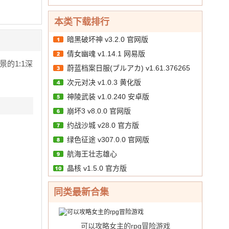
天
v1 bt
中
西
版
10.00
文
/
送）
版
游
本类下载排行
v1.2
（暗
内
黑
暗黑破坏神 v3.2.0 官网版
购
悟
倩女幽魂 v1.14.1 网易版
版
空
的1:1深
蔚蓝档案日服(ブルアカ) v1.61.376265
送
648
次元对决 v1.0.3 黄化版
官方版
真
神陵武装 v1.0.240 安卓版
充）
v1
崩坏3 v8.0.0 官网版
官
约战沙城 v28.0 官方版
网
绿色征途 v307.0.0 官网版
版
航海王壮志雄心
晶核 v1.5.0 官方版
同类最新合集
可以攻略女主的rpg冒险游戏