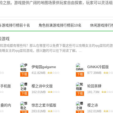
险之旅。游戏提供广阔的地图场景供玩家自由探索，玩家可以灵活组
斗游戏排行榜前十名
角色扮演游戏排行榜前10名
休闲游戏排行
险游戏
冒险游戏都有哪些吗？那么在哪里可以免费下载这些可以攻略女主的rpg冒险的
略女主的rpg冒险游戏，感兴趣的可以往下阅读了解。...
月
伊甸园galgame
GINKA冷狐版
411.82MB
977.39MB
下载
下载
me手机版
樱之诗中文版
轮回茶肆
162.01MB
181.73M
下载
下载
重叠的内
惊恋之爱冷狐版
樱之诗
283.61MB
162.01MB
下载
下载