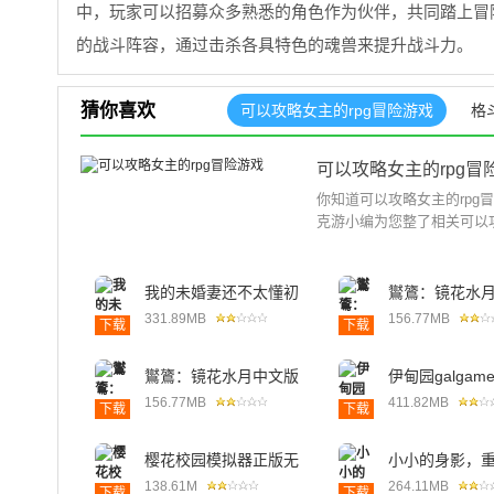
中，玩家可以招募众多熟悉的角色作为伙伴，共同踏上冒
的战斗阵容，通过击杀各具特色的魂兽来提升战斗力。
猜你喜欢
可以攻略女主的rpg冒险游戏
格
可以攻略女主的rpg冒
你知道可以攻略女主的rpg
克游小编为您整了相关可以攻
我的未婚妻还不太懂初
鸑鷟：镜花水
恋中文版
331.89MB
156.77MB
下载
下载
鸑鷟：镜花水月中文版
伊甸园galga
156.77MB
411.82MB
下载
下载
樱花校园模拟器正版无
小小的身影，
广告中文版
心冷狐直装版
138.61M
264.11MB
下载
下载