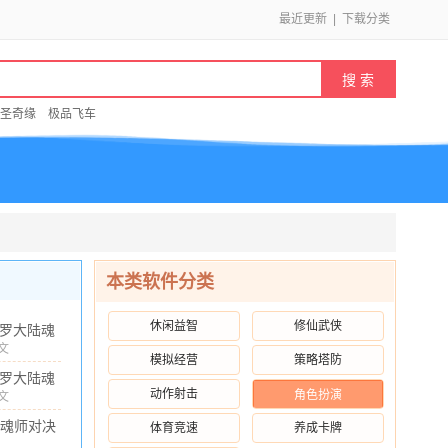
最近更新
|
下载分类
圣奇缘
极品飞车
本类软件分类
休闲益智
修仙武侠
罗大陆魂
对决37版
文
模拟经营
策略塔防
73G
/
10.00
v2.37.3
罗大陆魂
新版
动作射击
角色扮演
对决37手
文
50G
/
10.00
v2.15.1
魂师对决
体育竞速
养成卡牌
网版
2.27.2