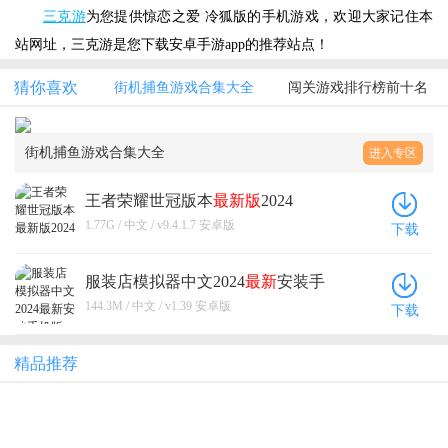
三克游
为您提供惊恋之爱 冷狐版的手机游戏，欢迎大家记住本
站网址，三克游是您下载安卓手游app的推荐站点！
猜你喜欢
街机捕鱼游戏合集大全
闯关游戏排行榜前十名
街机捕鱼游戏合集大全
进入专区
王者荣耀世冠版本
最新版
2024
1.77G / 中文 / v9.4.1.7 安卓版
下载
服装店模拟器中文2024
最新
安装手
机版
144.3M / 中文 / v1.39 安卓版
下载
精品推荐