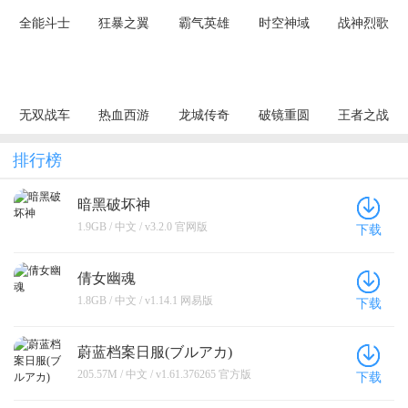
全能斗士
狂暴之翼
霸气英雄
时空神域
战神烈歌
（荒古神器
（正版首发
（0.1折千元
（0.1折地牢
（杀戮血脉
专属单职）
0.05折）
代金券天天
探险）
专属神器）
送）
无双战车
热血西游
龙城传奇
破镜重圆
王者之战
（狂暴九职
（暗黑悟空
（极速神技
（天天送万
（追梦散人
业）
送648真充）
三职业）
充）
专属）
排行榜
暗黑破坏神
1.9GB / 中文 / v3.2.0 官网版
下载
倩女幽魂
1.8GB / 中文 / v1.14.1 网易版
下载
蔚蓝档案日服(ブルアカ)
205.57M / 中文 / v1.61.376265 官方版
下载