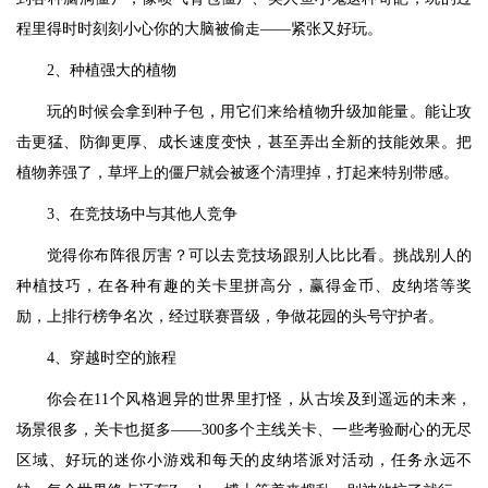
程里得时时刻刻小心你的大脑被偷走——紧张又好玩。
2、种植强大的植物
玩的时候会拿到种子包，用它们来给植物升级加能量。能让攻
击更猛、防御更厚、成长速度变快，甚至弄出全新的技能效果。把
植物养强了，草坪上的僵尸就会被逐个清理掉，打起来特别带感。
3、在竞技场中与其他人竞争
觉得你布阵很厉害？可以去竞技场跟别人比比看。挑战别人的
种植技巧，在各种有趣的关卡里拼高分，赢得金币、皮纳塔等奖
励，上排行榜争名次，经过联赛晋级，争做花园的头号守护者。
4、穿越时空的旅程
你会在11个风格迥异的世界里打怪，从古埃及到遥远的未来，
场景很多，关卡也挺多——300多个主线关卡、一些考验耐心的无尽
区域、好玩的迷你小游戏和每天的皮纳塔派对活动，任务永远不