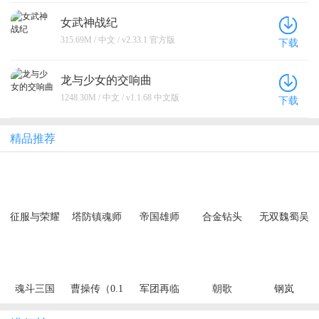
女武神战纪
315.69M / 中文 / v2.33.1 官方版
下载
龙与少女的交响曲
1248.30M / 中文 / v1.1.68 中文版
下载
精品推荐
征服与荣耀
塔防镇魂师
帝国雄师
合金钻头
无双魏蜀吴
（0.1折免费
（充值10倍
（0.05折次
（0.1折风云
648狂欢）
返）
日送关羽）
再起）
魂斗三国
曹操传（0.1
军团再临
朝歌
钢岚
（0.1折绝境
折免费送千
（0.05折送
突围）
抽）
凌霜大乔）