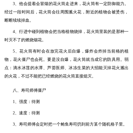
3、他会提着会冒烟的花火筒走进来，花火筒有一定防御能力。
经过一段时间后，花火筒会往周围溅火花，附近的植物会被烫伤，
断断续续掉血。
4、行进中碰到植物会把当格植物烧掉，花火筒里装的是那种一
时灭不了的燃烧烟花。
5、花火筒有时会在放完花火后自爆，爆炸会炸掉当前格的植
物，花火僵尸也会死。要是没自爆，花火筒就当成它的防具用。弱
点：滴水冰莲的水潭、芦荟医师、冰冻生菜的大招能灭掉花火溅出
的火花，不过不能把已经燃烧的花火筒直接熄灭。
八、寿司师傅僵尸
1、强度：待测
2、速度：待测
3、寿司师傅会定时把一个鲔鱼寿司扔到前方某个随机格子里。