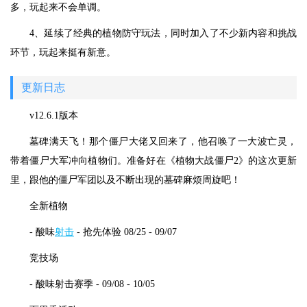
多，玩起来不会单调。
4、延续了经典的植物防守玩法，同时加入了不少新内容和挑战
环节，玩起来挺有新意。
更新日志
v12.6.1版本
墓碑满天飞！那个僵尸大佬又回来了，他召唤了一大波亡灵，
带着僵尸大军冲向植物们。准备好在《植物大战僵尸2》的这次更新
里，跟他的僵尸军团以及不断出现的墓碑麻烦周旋吧！
全新植物
- 酸味
射击
- 抢先体验 08/25 - 09/07
竞技场
- 酸味射击赛季 - 09/08 - 10/05