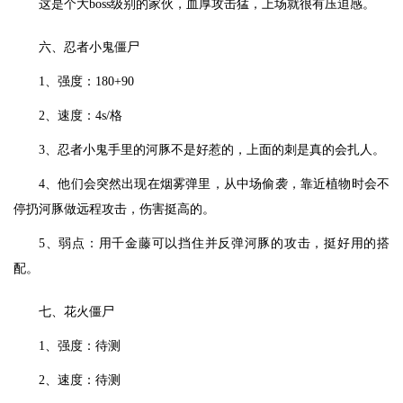
这是个大boss级别的家伙，血厚攻击猛，上场就很有压迫感。
六、忍者小鬼僵尸
1、强度：180+90
2、速度：4s/格
3、忍者小鬼手里的河豚不是好惹的，上面的刺是真的会扎人。
4、他们会突然出现在烟雾弹里，从中场偷袭，靠近植物时会不
停扔河豚做远程攻击，伤害挺高的。
5、弱点：用千金藤可以挡住并反弹河豚的攻击，挺好用的搭
配。
七、花火僵尸
1、强度：待测
2、速度：待测