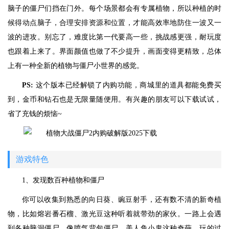
脑子的僵尸们挡在门外。每个场景都会有专属植物，所以种植的时
候得动点脑子，合理安排资源和位置，才能高效率地防住一波又一
波的进攻。别忘了，难度比第一代要高一些，挑战感更强，耐玩度
也跟着上来了。界面颜值也做了不少提升，画面变得更精致，总体
上有一种全新的植物与僵尸小世界的感觉。
PS:
这个版本已经解锁了内购功能，商城里的道具都能免费买
到，金币和钻石也是无限量随便用。有兴趣的朋友可以下载试试，
省了充钱的烦恼~
游戏特色
1、发现数百种植物和僵尸
你可以收集到熟悉的向日葵、豌豆射手，还有数不清的新奇植
物，比如熔岩番石榴、激光豆这种听着就带劲的家伙。一路上会遇
到各种脑洞僵尸，像喷气背包僵尸、美人鱼小鬼这种奇葩，玩的过