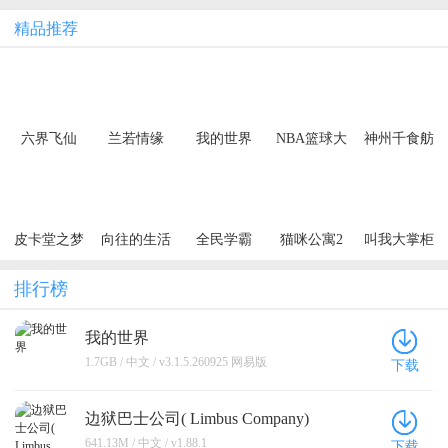
精品推荐
六界飞仙
兰若情缘
我的世界
NBA篮球大
神州千食舫
（0.1折6480
（0.05折步
师
免费领）
步高升）
（买断券）
皮卡堂之梦
向往的生活
全民学霸
猫咪公寓2
叫我大掌柜
想起源
排行榜
我的世界
1.7GB / 中文 / v3.1.5.260925 网易版
下载
边狱巴士公司( Limbus Company)
641.13M / 中文 / v1.88.1
下载