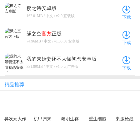
樱之诗安卓版
162.01MB / 中文 / v2.0 直装版
下载
缘之空
官方
正版
74.96MB / 中文 / v1.33.36 安卓版
下载
我的未婚妻还不太懂初恋安卓版
331.89MB / 中文 / v1.0 无广告版
下载
精品推荐
异次元大作
机甲归来
黎明生存
重生细胞
刺激枪战
战（0.05折
（0.1折千元
（异种威胁
创角10万代
买断纯净
3.5折版）
金）
版）