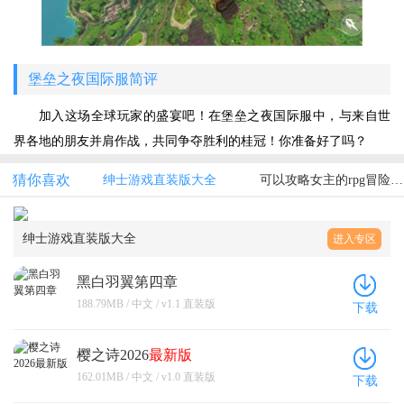
堡垒之夜国际服简评
加入这场全球玩家的盛宴吧！在堡垒之夜国际服中，与来自世
界各地的朋友并肩作战，共同争夺胜利的桂冠！你准备好了吗？
猜你喜欢
绅士游戏直装版大全
可以攻略女主的rpg冒险游戏
绅士游戏直装版大全
进入专区
黑白羽翼第四章
188.79MB / 中文 / v1.1 直装版
下载
樱之诗2026
最新版
162.01MB / 中文 / v1.0 直装版
下载