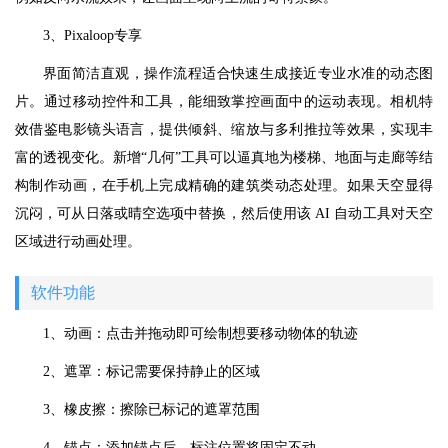
3、Pixaloop专享
界面简洁直观，操作流程适合快速生成接近专业水准的动态图
片。通过移动控件和工具，能细致掌控画面中的运动表现。相机特
效借鉴电影镜头语言，提供倾斜、缩放与多利推拉等效果，实现丰
富的透视变化。新增“几何”工具可以逼真地为楼梯、地面与走廊等结
构制作动画，在手机上完成精确的建筑类动态处理。如果天空显得
沉闷，可从日落或晴空选项中替换，然后使用该 AI 自动工具对天空
区域进行动画处理。
软件功能
1、动画：点击并拖动即可绘制想要移动物体的轨迹
2、遮罩：标记需要保持静止的区域
3、橡皮擦：擦除已标记的遮罩范围
4、锚点：添加锚点后，标注位置将固定不动