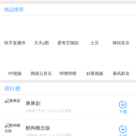
精品推荐
快手直播伴
天天p图
爱奇艺随刻
土豆
咪咕音乐
侣app
PP视频
网易云音乐
哔哩哔哩
好看视频
暴风影音
排行榜
豚豚剧
54MB / 中文 / v1.0.1.3 正式版
下载
酷狗概念版
139MB / 中文 / v 3.5.0 正式版