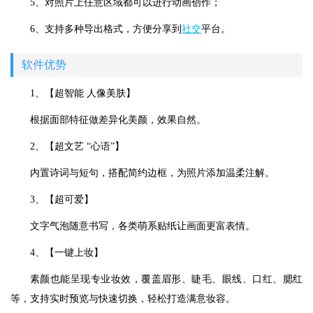
5、对照片上任意区域都可以进行动画创作；
6、支持多种导出格式，方便分享到
社交
平台。
软件优势
1、【超智能 人像美肤】
根据面部特征做差异化美颜，效果自然。
2、【超文艺 “心语”】
内置诗词与短句，搭配简约边框，为照片添加温柔注解。
3、【超可爱】
文字气泡随意书写，各类萌系贴纸让画面更富表情。
4、【一键上妆】
素颜也能呈现专业妆效，覆盖眉形、睫毛、眼线、口红、腮红
等，支持实时预览与快速切换，轻松打造满意妆容。