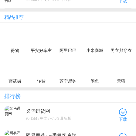
下载
精品推荐
得物
平安好车主
阿里巴巴
小米商城
男衣邦穿衣
搭配
蘑菇街
转转
苏宁易购
闲鱼
天猫
排行榜
义乌进货网
95.15M / 中文 / v7.0.9 最新版
下载
网易严选app手机客户端