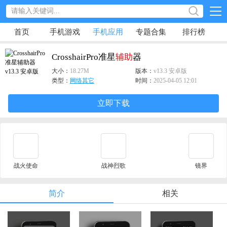
首页
手机游戏
手机应用
专题合集
排行榜
CrosshairPro准星
辅助
器
大小：
18.27M
版本：
v13.3 安卓版
类型：
网络其它
时间：
2025-04-05 12:01
立即下载
战火使命
战神烈歌
镜界
简介
相关