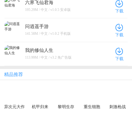
六界飞仙君海
195.29M / 中文 / v1.0.5 安卓版
下载
问逍遥手游
141.58M / 中文 / v1.0.2 手机版
下载
我的修仙人生
113.99M / 中文 / v3.2 免广告版
下载
精品推荐
异次元大作
机甲归来
黎明生存
重生细胞
刺激枪战
战（0.05折
（0.1折千元
（异种威胁
创角10万代
买断纯净
3.5折版）
金）
版）